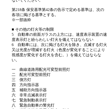
ないでください。
第218条 保安基準第42条の告示で定める基準は、次の
各項に掲げる基準とする。
※一部抜粋
■ その他の灯火等の制限
5 自動車の前面ガラスの上方には、速度表示装置の速
度表示灯と紛らわしい灯火を備えてはならない
6 自動車には、次に掲げる灯火を除き、点滅する灯火
又は光度が増減する灯火（色度が変化することにより
視感度が変化する灯火を含む。）を備えてはならな
い。
一 曲線道路用配光可変型前照灯
二 配光可変型前照灯
三 側方灯
四 方向指示器
五 補助方向指示器
六 非常点滅表示灯
七 緊急制動表示灯
八 緊急自動車の警光灯