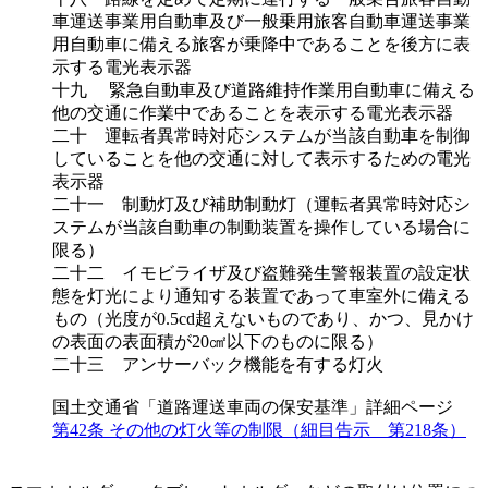
車運送事業用自動車及び一般乗用旅客自動車運送事業
用自動車に備える旅客が乗降中であることを後方に表
示する電光表示器
十九 緊急自動車及び道路維持作業用自動車に備える
他の交通に作業中であることを表示する電光表示器
二十 運転者異常時対応システムが当該自動車を制御
していることを他の交通に対して表示するための電光
表示器
二十一 制動灯及び補助制動灯（運転者異常時対応シ
ステムが当該自動車の制動装置を操作している場合に
限る）
二十二 イモビライザ及び盗難発生警報装置の設定状
態を灯光により通知する装置であって車室外に備える
もの（光度が0.5cd超えないものであり、かつ、見かけ
の表面の表面積が20㎠以下のものに限る）
二十三 アンサーバック機能を有する灯火
国土交通省「道路運送車両の保安基準」詳細ページ
第42条 その他の灯火等の制限（細目告示 第218条）