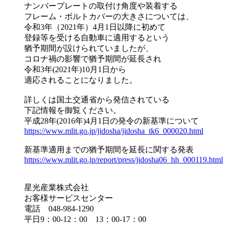
ナンバープレートの取付け角度や装着する
フレーム・ボルトカバーの大きさについては、
令和3年（2021年）4月1日以降に初めて
登録等を受ける自動車に適用するという
猶予期間が設けられていましたが、
コロナ禍の影響で猶予期間が延長され
令和3年(2021年)10月1日から
適応されることになりました。
詳しくは国土交通省から発信されている
下記情報を御覧ください。
平成28年(2016年)4月1日の発令の新基準について
https://www.mlit.go.jp/jidosha/jidosha_tk6_000020.html
新基準適用までの猶予期間を延長に関する発表
https://www.mlit.go.jp/report/press/jidosha06_hh_000119.html
星光産業株式会社
お客様サービスセンター
電話 048-984-1290
平日9：00-12：00 13：00-17：00