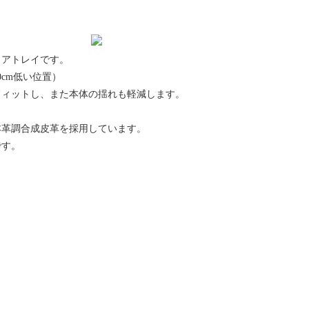
リアトレイです。
cm低い位置）
フィットし、また本体の揺れも軽減します。
。
本革調合成皮革を採用しています。
です。