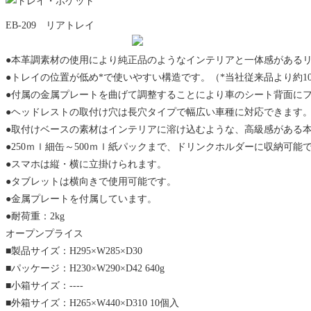
EB-209 リアトレイ
●本革調素材の使用により純正品のようなインテリアと一体感がある
●トレイの位置が低め*で使いやすい構造です。（*当社従来品より約10
●付属の金属プレートを曲げて調整することにより車のシート背面に
●ヘッドレストの取付け穴は長穴タイプで幅広い車種に対応できます
●取付けベースの素材はインテリアに溶け込むような、高級感がある
●250ｍｌ細缶～500ｍｌ紙パックまで、ドリンクホルダーに収納可能
●スマホは縦・横に立掛けられます。
●タブレットは横向きで使用可能です。
●金属プレートを付属しています。
●耐荷重：2kg
オープンプライス
■製品サイズ：H295×W285×D30
■パッケージ：H230×W290×D42 640g
■⼩箱サイズ：----
■外箱サイズ：H265×W440×D310 10個⼊