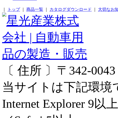
｜
トップ
｜
商品一覧
｜
カタログダウンロード
｜
大切なお
〔 住所 〕〒342-00
当サイトは下記環境
Internet Explorer 