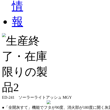
ED-241 ソーラーライトアッシュ MGY
●「全開灰すて」機能でフタが90度、消火部が180度に開く灰