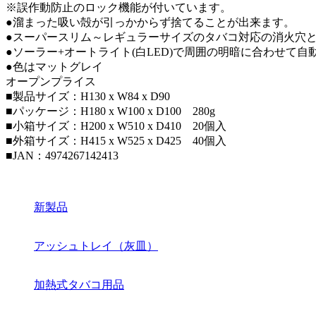
※誤作動防止のロック機能が付いています。
●溜まった吸い殻が引っかからず捨てることが出来ます。
●スーパースリム～レギュラーサイズのタバコ対応の消火穴
●ソーラー+オートライト(白LED)で周囲の明暗に合わせて自
●色はマットグレイ
オープンプライス
■製品サイズ：H130 x W84 x D90
■パッケージ：H180 x W100 x D100 280g
■小箱サイズ：H200 x W510 x D410 20個入
■外箱サイズ：H415 x W525 x D425 40個入
■JAN：4974267142413
新製品
アッシュトレイ（灰皿）
加熱式タバコ用品