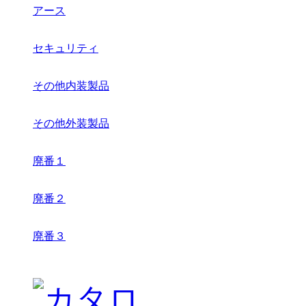
アース
セキュリティ
その他内装製品
その他外装製品
廃番１
廃番２
廃番３