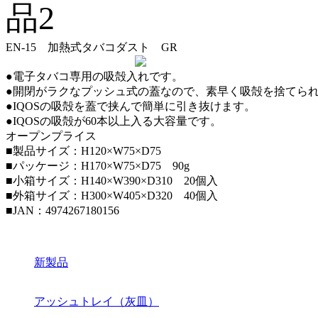
EN-15 加熱式タバコダスト GR
●電子タバコ専用の吸殻入れです。
●開閉がラクなプッシュ式の蓋なので、素早く吸殻を捨てら
●IQOSの吸殻を蓋で挟んで簡単に引き抜けます。
●IQOSの吸殻が60本以上入る大容量です。
オープンプライス
■製品サイズ：H120×W75×D75
■パッケージ：H170×W75×D75 90g
■⼩箱サイズ：H140×W390×D310 20個⼊
■外箱サイズ：H300×W405×D320 40個⼊
■JAN：4974267180156
新製品
アッシュトレイ（灰皿）