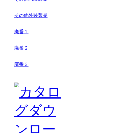
その他外装製品
廃番１
廃番２
廃番３