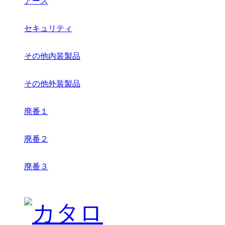
アース
セキュリティ
その他内装製品
その他外装製品
廃番１
廃番２
廃番３