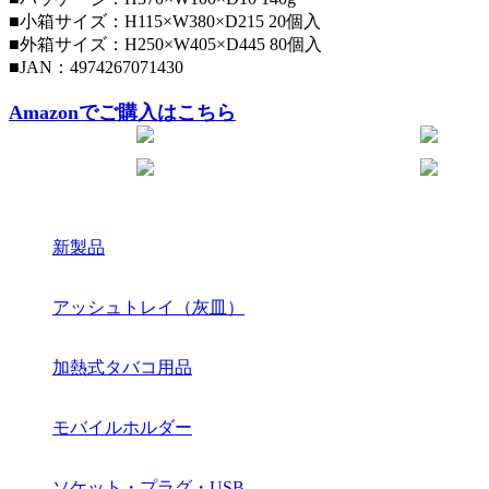
■⼩箱サイズ：H115×W380×D215 20個⼊
■外箱サイズ：H250×W405×D445 80個⼊
■JAN：4974267071430
Amazonでご購入はこちら
新製品
アッシュトレイ（灰皿）
加熱式タバコ用品
モバイルホルダー
ソケット・プラグ・USB