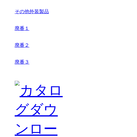
その他外装製品
廃番１
廃番２
廃番３