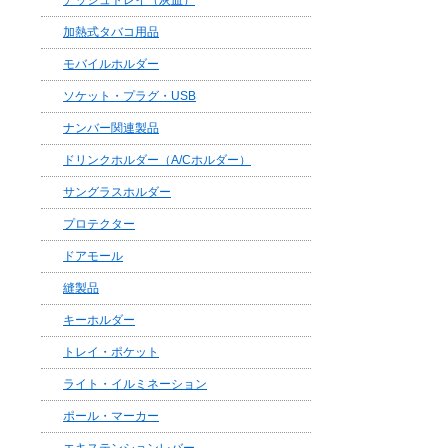
アッシュトレイ（灰皿）
加熱式タバコ用品
モバイルホルダー
ソケット・プラグ・USB
ナンバー関連製品
ドリンクホルダー（A/Cホルダー）
サングラスホルダー
プロテクター
ドアモール
縫製品
キーホルダー
トレイ・ポケット
ライト・イルミネーション
ポール・マーカー