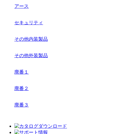
アース
セキュリティ
その他内装製品
その他外装製品
廃番１
廃番２
廃番３