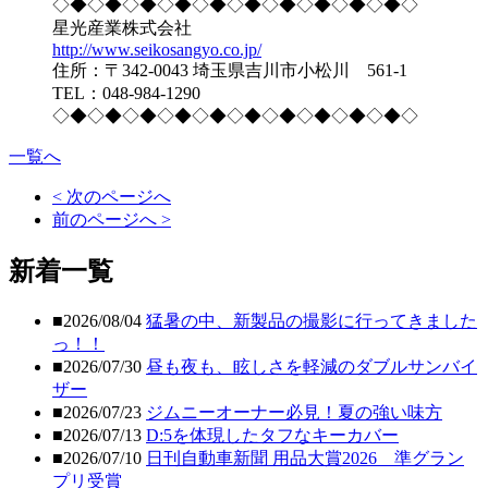
◇◆◇◆◇◆◇◆◇◆◇◆◇◆◇◆◇◆◇◆◇
星光産業株式会社
http://www.seikosangyo.co.jp/
住所：〒342-0043 埼玉県吉川市小松川 561-1
TEL：048-984-1290
◇◆◇◆◇◆◇◆◇◆◇◆◇◆◇◆◇◆◇◆◇
一覧へ
< 次のページへ
前のページへ >
新着一覧
■2026/08/04
猛暑の中、新製品の撮影に行ってきました
っ！！
■2026/07/30
昼も夜も、眩しさを軽減のダブルサンバイ
ザー
■2026/07/23
ジムニーオーナー必見！夏の強い味方
■2026/07/13
D:5を体現したタフなキーカバー
■2026/07/10
日刊自動車新聞 用品大賞2026 準グラン
プリ受賞