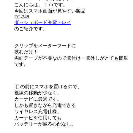
こんにちは、ｔ.ｍです。
今回はスマホ画面が見やすい製品
EC-248
ダッシュボード充電トレイ
の
ご紹介です。
クリップをメーターフードに
挟むだけ！
両面テープが不要なので取付け・取外しがと
ても簡単
です。
目の前にスマホを置けるので、
視線の移動が少なく、
カーナビに最適です。
しかも置きながら充電できる
ワイヤレス充電仕様。
カーナビを使用しても
バッテリーが減る心配なし。