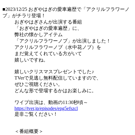
■2023/12/25
おぎやはぎの愛車遍歴で「アクリルフラワーノ
ブ」がチラリ登場！
おぎやはぎさんが出演する番組
「おぎやはぎの愛車遍歴」に、
弊社の懐かしアイテム
「アクリルフラワーノブ」が出演しました！
アクリルフラワーノブ（水中花ノブ）を
まだ覚えてくれている方がいて
嬉しいですね。
嬉しいクリスマスプレゼントでした♪
TVerで見逃し無料配信していますので、
ぜひご視聴ください。
どんな形で登場するかはお楽しみに。
ワイプ出演は、動画の11:30秒頃～
https://tver.jp/episodes/epg5efszcl
是非ご覧ください！
＜番組概要＞