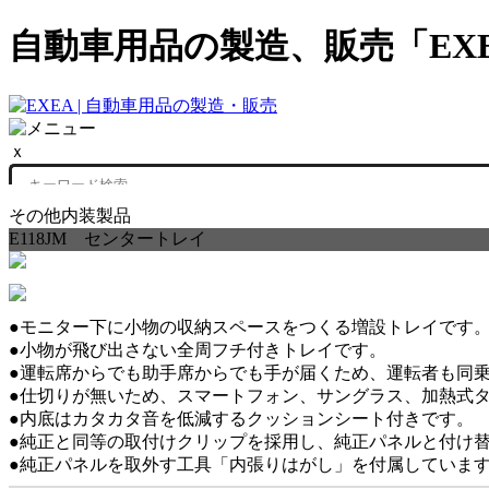
自動車用品の製造、販売「EX
ｘ
その他内装製品
E118JM センタートレイ
●モニター下に小物の収納スペースをつくる増設トレイです
●小物が飛び出さない全周フチ付きトレイです。
●運転席からでも助手席からでも手が届くため、運転者も同
●仕切りが無いため、スマートフォン、サングラス、加熱式
●内底はカタカタ音を低減するクッションシート付きです。
●純正と同等の取付けクリップを採用し、純正パネルと付け
●純正パネルを取外す工具「内張りはがし」を付属していま