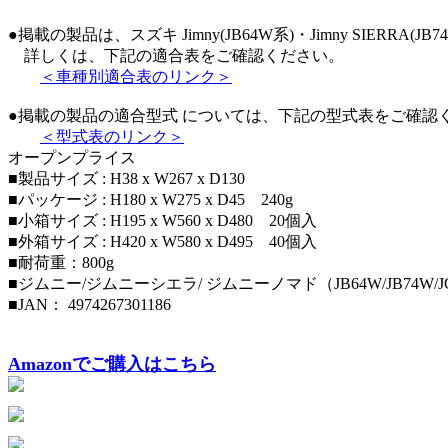
●掲載の製品は、スズキ Jimny(JB64W系)・Jimny SIERRA(JB
詳しくは、下記の適合表をご確認ください。
＜車種別適合表のリンク＞
●掲載の製品の適合型式 については、下記の型式表をご確認
＜型式表のリンク＞
オープンプライス
■製品サイズ : H38 x W267 x D130
■パッケージ : H180 x W275 x D45 240g
■小箱サイズ : H195 x W560 x D480 20個入
■外箱サイズ : H420 x W580 x D495 40個入
■耐荷重：800g
■ジムニー/ジムニーシエラ/ ジムニーノマド（JB64W/JB74W/
■JAN： 4974267301186
Amazonでご購入はこちら