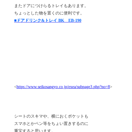
またドアにつけらるトレイもあります。
ちょっとした物を置くのに便利です。
■ドアドリンク&トレイ BK EB-190
<
https://www.seikosangyo.co.jp/exea/subpage3.php?no=8
>
シートのスキマや、横におくポケットも
スマホとかペン等をちょい置きするのに
重宝すると思います。