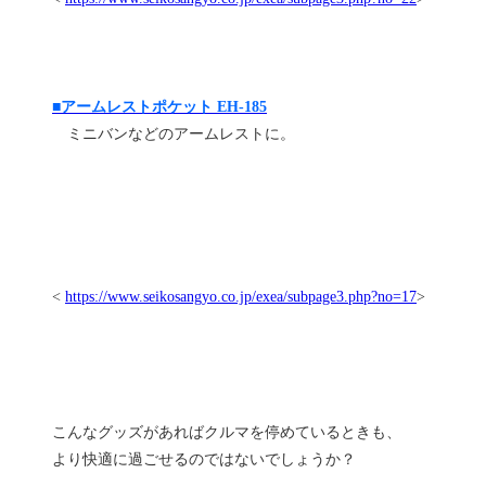
■アームレストポケット EH-185
ミニバンなどのアームレストに。
<
https://www.seikosangyo.co.jp/exea/subpage3.php?no=17
>
こんなグッズがあればクルマを停めているときも、
より快適に過ごせるのではないでしょうか？